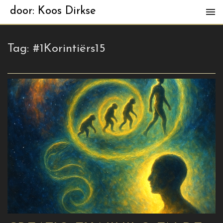
door: Koos Dirkse
Tag:
#1Korintiërs15