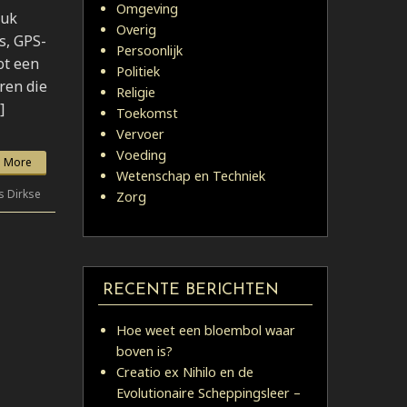
Omgeving
ruk
Overig
s, GPS-
Persoonlijk
ot een
Politiek
ren die
Religie
]
Toekomst
Vervoer
Voeding
 More
Wetenschap en Techniek
s Dirkse
Zorg
RECENTE BERICHTEN
Hoe weet een bloembol waar
boven is?
Creatio ex Nihilo en de
Evolutionaire Scheppingsleer –