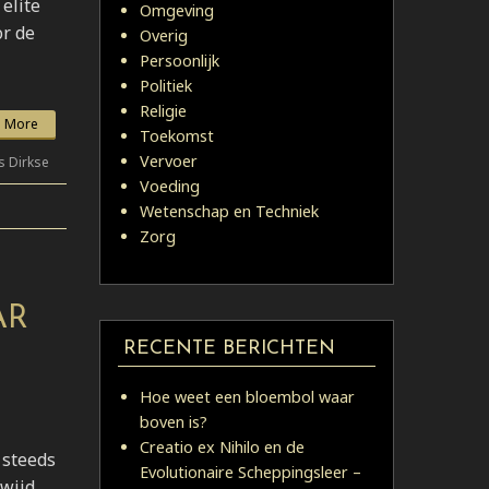
elite
Omgeving
or de
Overig
Persoonlijk
Politiek
Religie
 More
Toekomst
Vervoer
s Dirkse
Voeding
Wetenschap en Techniek
Zorg
AR
RECENTE BERICHTEN
Hoe weet een bloembol waar
boven is?
Creatio ex Nihilo en de
 steeds
Evolutionaire Scheppingsleer –
wijd.