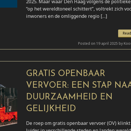
2025. Maar waar Den Haag volgens de politieke 
“op het wereldtoneel schittert”, voltrekt zich vo
inwoners en de omliggende regio […]
Read
Posted on 19 april 2025 by Koo
GRATIS OPENBAAR
VERVOER: EEN STAP NA
DUURZAAMHEID EN
GELIJKHEID
De roep om gratis openbaar vervoer (OV) klinkt
luider in verschillende steden en landen wereld