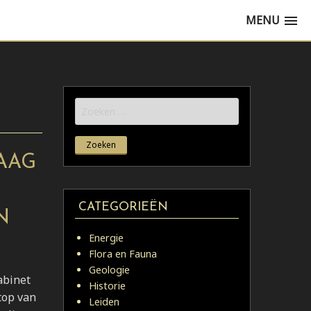
MENU
Zoeken
naar:
AAG
CATEGORIEËN
N
Energie
Flora en Fauna
Geologie
abinet
Historie
top van
Leiden